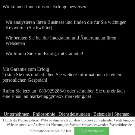
Wir können Ihnen unserer Erfolge beweisen!
Wir analysieren Ihren Business und finden die für Sie wichtigen
Keywörter (Suchwörter)
Wir beraten Sie bei der Integration und Änderung an Ihren
Webseiten
Wir führen Sie zum Erfolg, mit Garantie!
Mit Garantie zum Erfolg!
Testen Sie uns und erhalten Sie weitere Informationen in einem
persönlichen Gespräch!
Rufen Sie jetzt an! 089/929286-0 oder schreiben Sie uns einfach
eine Email an
marketing@maxx-marketing.net
Unternehmen
|
Philosophie
|
Dienstleistungen
|
Beispiele
|
Sitemap
|
Kontakt
|
Impressum
|
Datenschutz
Durch die Nutzung dieser Website stimme ich zu, dass Cookies zur optimalen Gestaltung der
Website sowie zur Analyse der Nutzung der Website verwendet werden. Weiterführende
Unsere Angebote richten sich ausschließlich an Firmen und sind daher Netto-Preise!
Informationen finden Sie
hier
.
OK, einverstanden.
Webdesign & programmierung