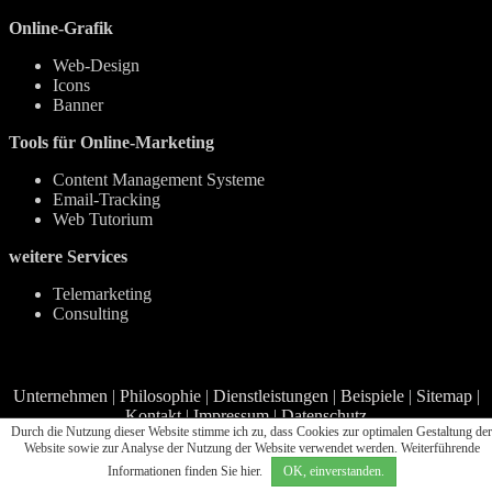
Online-Grafik
Web-Design
Icons
Banner
Tools für Online-Marketing
Content Management Systeme
Email-Tracking
Web Tutorium
weitere Services
Telemarketing
Consulting
Unternehmen
|
Philosophie
|
Dienstleistungen
|
Beispiele
|
Sitemap
|
Kontakt
|
Impressum
|
Datenschutz
Durch die Nutzung dieser Website stimme ich zu, dass Cookies zur optimalen Gestaltung der
Website sowie zur Analyse der Nutzung der Website verwendet werden. Weiterführende
Unsere Angebote richten sich ausschließlich an Firmen und sind daher Netto-Preise!
Webdesign & programmierung
Informationen finden Sie
hier
.
OK, einverstanden.