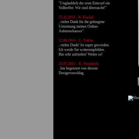
"Unglaublich der erste Entwurf ein
Volltreffer. Wir sind überrascht!"
25.11.2014 - K. Rackil
..vielen Dank für die gelungene
Umsetzung meines Online-
Auktionshauses".
12.06.2014 - U. Yalcin
..vielen Dank! Ist super geworden.
Ich werde Sie weiterempfehlen.
Bin sehr zufrieden! Weiter so!
25.07.2013 - R. Wendrich
..bin begeistert von diesem
Designvorschlag.