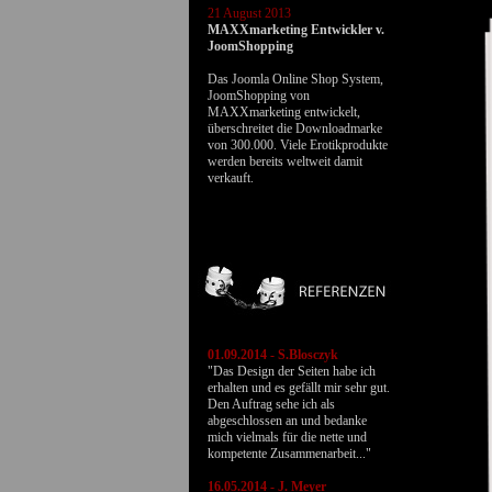
01 Januar 2015
MAXXmarketing erreicht die
Marke 2000!
MAXXmarketing hat seit Beginn
im Jahr 2006 bis zum Monat
Januar 2015 mehr als 2000 PHP,
HTML, Flash & Webdesign-
Projekte erfolgreicht realisiert.
01.09.2014 - S.Blosczyk
"Das Design der Seiten habe ich
erhalten und es gefällt mir sehr gut.
Den Auftrag sehe ich als
abgeschlossen an und bedanke
mich vielmals für die nette und
kompetente Zusammenarbeit..."
16.05.2014 - J. Meyer