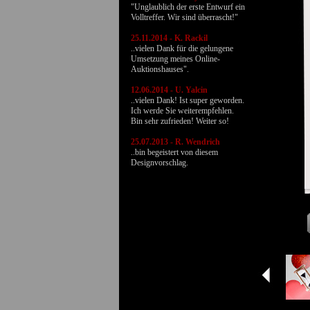
"Unglaublich der erste Entwurf ein
Volltreffer. Wir sind überrascht!"
25.11.2014 - K. Rackil
..vielen Dank für die gelungene
Umsetzung meines Online-
Auktionshauses".
12.06.2014 - U. Yalcin
..vielen Dank! Ist super geworden.
Ich werde Sie weiterempfehlen.
Bin sehr zufrieden! Weiter so!
25.07.2013 - R. Wendrich
..bin begeistert von diesem
Designvorschlag.