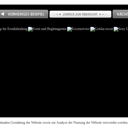
rnehmen
|
Philosophie
|
Dienstleistungen
|
Beispiele
|
Sitemap
|
Kontakt
|
Impressum
|
Datensch
ptimalen Gestaltung der Website sowie zur Analyse der Nutzung der Website verwendet werden
e richten sich ausschließlich an Firmen und sind daher Netto-Preise!