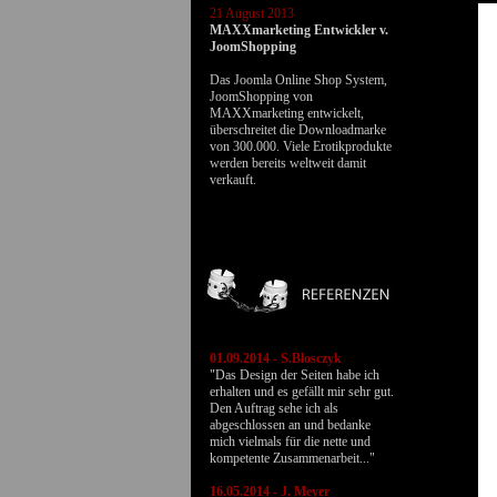
01 Januar 2015
MAXXmarketing erreicht die
Marke 2000!
MAXXmarketing hat seit Beginn
im Jahr 2006 bis zum Monat
Januar 2015 mehr als 2000 PHP,
HTML, Flash & Webdesign-
Projekte erfolgreicht realisiert.
01.09.2014 - S.Blosczyk
"Das Design der Seiten habe ich
erhalten und es gefällt mir sehr gut.
Den Auftrag sehe ich als
abgeschlossen an und bedanke
mich vielmals für die nette und
kompetente Zusammenarbeit..."
16.05.2014 - J. Meyer