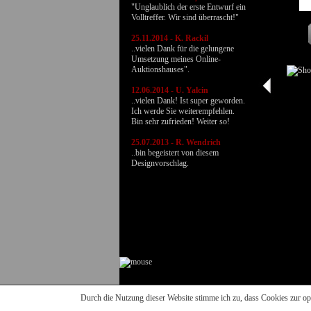
"Unglaublich der erste Entwurf ein
Volltreffer. Wir sind überrascht!"
25.11.2014 - K. Rackil
..vielen Dank für die gelungene
Umsetzung meines Online-
Auktionshauses".
12.06.2014 - U. Yalcin
..vielen Dank! Ist super geworden.
Ich werde Sie weiterempfehlen.
Bin sehr zufrieden! Weiter so!
25.07.2013 - R. Wendrich
..bin begeistert von diesem
Designvorschlag.
Unte
Durch die Nutzung dieser Website stimme ich zu, dass Cookies zur o
Unsere Angebot